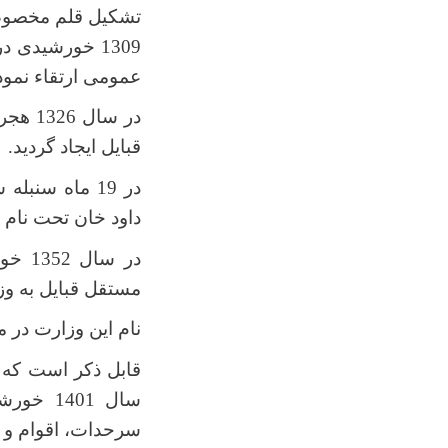
تشکیل قلم مخصوص 
1309 خورشید
عمومی ارتقاء نمود
قبایل ایجاد گردید
.
داود خان تحت نام 
در س
مستقل قبایل به وز
نام این وزارت در ماه اسد سال 1360 خورشیدی به وزا
قابل ذکر است که 
سال 401
سرحدات، اقوام و 