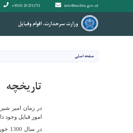
+93(0) 20 2311711
info@mobta.gov.af
Main navigation
وزارت سرحدارت، اقوام وقبایل
وزارت سرحدارت، اقوام وقبایل
صفحه اصلی
تاریخچه
در زمان امیر شیر 
امور قبایل وجود دا