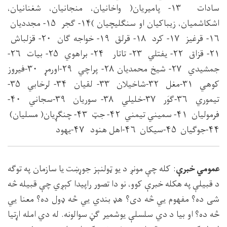
سادات ۱۳- پامیریان( واخانیان، منجانیان، شغنانیان،
اشکاشمیان، زیباکیان او سنګلیچیان )۱۴- ګجر ۱۵- مجددیان
۱۶- قرغیز ۱۷- کرد ۱۸- قرلق ۱۹- خواجه ګان ۲۰- قزلباش
۲۱- قزاق ۲۲- یفتلي ۲۳- تاتار ۲۴- براهوي ۲۵- بیات ۲۶-
جمشیدي ۲۷- شیخ محمدیان ۲۸- پراچي ۲۹-اورمړ ۳۰-فیروز
کوهي ۳۱-مغل ۳۲-شاخیلان ۳۳- لقیان ۳۴- لرخابي ۳۵-
تیموري ۳۶-ګوَر ۳۷-خلیلي ۳۸- سوریان ۳۹-سجاني ۴۰-
فرمولیان ۴۱- سمیني تیمني ۴۲- جټ ۴۳- چنګړیان( مسلیان)
۴۴-جوګیان ۴۵-سیکان ۴۶-اهل هنود ۴۷-یهود
عمومي خبرې
: كله چې مونږ د يو ټولنېز جوړښت يا سازمان په توګه
د قبيلې په هكله خبرې كوو، نو دا تصور راپيدا كېږي چې قبيله څه
شى ده؟ مفهوم يي څه دى؟ هډ بندي يي څه ډول ده؟ معنا يي
څه ده؟ او بيا د دي سلسلې يوشمير ګڼ سوالونه. له دي امله اړتيا