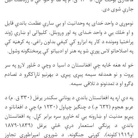
جاري شوى دى.
نوموړى د واحد خداى په وحدانيت او بي ساري عظمت باندي قايل
و او خلك يي د واحد خـداى په لور وروبلل، كليوالى او ښاري ژوند
پراختيا ومونده د كار په ابزارو كې كېفي بدلون راغى، په كرهڼه كې
په اصلاحاتو لاس پورې شو په هنر او ادبياتو كې پرمختګونه وشول.
خو له هغه ځايه چې افغانستان د اسيا د وچې د څلور لارو په سر
پروت و نو همدغه سيمه پيړۍ پيړۍ د بهرنيو تاړاكګرو د تصادم
ډګرو او د تمدنونو د تلاقۍ سيمه.
په دي اړه په افغانستان باندي د يوناني سكندر يرغل (۳۳۰ ق. م) د
عربو هجوم (۶۳۲ م.) د چنګيز چپاول (۱۲۳۰ م) چې د افغانانو د
پيړيو مدنيت او ښارونه يي له خاورو سره برابر كړل. په افغانستان
باندي د پرنګي استعمار درې ځلې يرغل (۱۸۳۹-۱۸۷۹
او۱۹۱۹كلونه)، كورنۍ جنګونه، د شوروي امپراطوري تجاوز