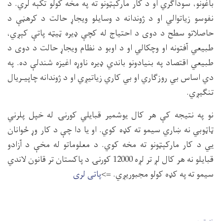
باغونو، سوداګري او د كار ماركېټونو ته په مخه كولو تكېه لري. د
نفوسو زياتوالي او د ژوندانه د وسايلو ويجاړ حالت د كرهڼې د
حاصلاتو سطح د دوى د احتياج له كچې ډيره ټيټه پاتې كېږي،
طبيعي آفتونه او وچكالي او د اوبو د نظام ويجاړ حالت د دوى د
طبيعي اقتصاد په بنيادونو باندي ډيره ناوړه اغيزه شندلې ده. په
دي اساس بي روزګاري او بي كاري زياتيږي او د ژوندانه چاپيـريال
تنګيږي.
نو په نتيجه كې هر كال يوشمير قبايلي كورنۍ له خپل پلرني
ټاټوبي نه ښاري سيمو ته كډه كوي. او يا دا چې د كار وړ ځوانان
يي د كار ماركېټونو ته مخه كوي. د معلوماتو له مخې د آزادو
قبايلو نه هر كال لږ تر لږه 12000 كورنۍ د پاكستان تر قانون لاندي
سيمو ته په كډه كولو مجبوريږي. =>
پاتی لری
User account men