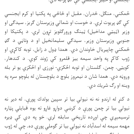
څمكني، منګل، ځدران، مقبل او ځاځي په پكتيا او كرم ايجنسي
كې ګډ پريوت لري. د خوست او شمالي وزيرستان ګربز، سيدګى او
وزير (ټيټي مداخيل) ټينګ ورورګلويز تړون لري. د پكتيكا او
جنوبي وزيرستان وزير، سيدګي سليمانخيل او د وتاڼي د ګډ
ځمكني چاپيريال خاوندان دي. همدا ډول د زابل، توبه كاكړي او
ژوب كاكړ په واحد سيمه ييز قلمرو كې ژوند كوي. د كندهار،
كويټى، چمن، ګلستان او توبه اڅكزي- نورزى او اڅكزي يو تر بله
وروڼه دي. همدا شان د نيمروز بلوچ د بلوچستان له بلوچو سره په
وينه او رګ شريك دي.
د كنړ له ارندو نه نه نيولي بيا تر سپين بولدك پورې، له دير نه
نيولي بيا تر چمن پورې د كرښې دواړو غاړو ته يوه قبايلي پټاره
ترسيمېږي چې اوږده تاريخي سابقه لري. خو په دي كې ډيره
مهمه سيمه له اسدآباد نه نيولي بيا تر ګوملي پورې ده، چې له ژوب