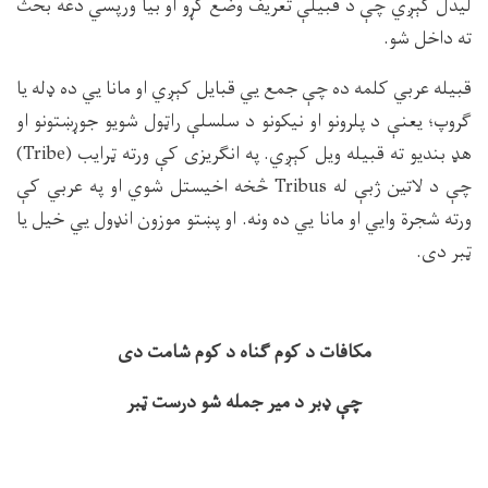
ليدل كېږي چې د قبيلې تعريف وضع كړو او بيا ورپسي دغه بحث
ته داخل شو.
قبيله عربي كلمه ده چې جمع يي قبايل كېږي او مانا يي ده ډله يا
ګروپ؛ يعنې د پلرونو او نيكونو د سلسلې راټول شويو جوړښتونو او
هډ بنديو ته قبيله ويل كېږي. په انګريزى كې ورته ټرايب (
Tribe
)
چې د لاتين ژبې له
Tribus
څخه اخيستل شوي او په عربي كې
ورته شجرة وايي او مانا يي ده ونه. او پښتو موزون انډول يي خيل يا
ټبر دى.
مكافات د كوم ګناه د كوم شامت دى
چې ډبر د مير جمله شو درست ټبر