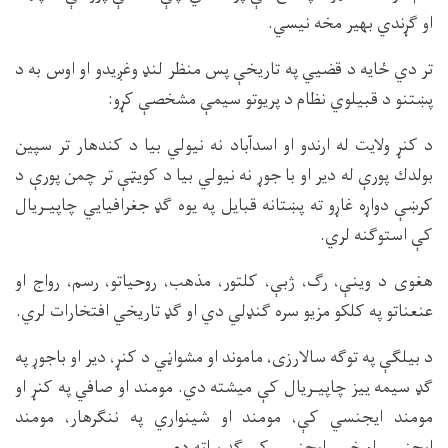
او ګړندي بهير مخه نيسي.
تر دي ځايه د قضيي په تاريخې پس منظر لنډ وغږيدو او اوس به د
پښتنو د قبيلوي نظام د پريوتو سيمې مشخصې كړو:
د كنړ ولايت له ارندو او اسدآباد نه نيولي بيا د كندهار تر سپين
بولدك پورې له دير او با جوړ نه نيولي بيا د كويټې تر چمن پورې د
كرښې دواړه غاړو ته پښتانه قبايل په يوه ګډ جغرافيايي چاپيـريال
كې استوګنه لري.
هغوى د وينې، رګ، ژبې، كلتور، مذهب، روحياتو، رسم، رواج او
عنعناتو په كلكو مزيو سره ګنډلي دي او ګډ تاريخي افتخارات لري.
د بيلګې په توګه سالارزى، ماموند او مشواڼي د كنړ، دير او باجوړ په
ګډ سيمه ييز چاپيـريال كې ميشته دي. مومند او صافي په كنړ او
مومند ايجنسي كې، مومند او شينواري په ننګرهار، مومند
ايجنسي او خيبر ايجنسي كې ګډ پراته دي.