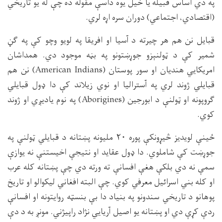
په دي اساس قبيله يا خيل يوه داسې مقوله ده چې له يو تاريخي
(اقتصادي، اجتماعي) دوران سره اړه لري.
قبايل نن هم هر چيرته د آسيا او افريقا په لويو وچو كې په ګڼ
شمير كې د ټولنېزو جوړښتونو په بڼه موجود دي. همداشان
امريكايي هنديان او سور پوستان (
American Indians
) نن هم
قبايلي ژوند لري په آستراليا او نوي زيلاند كې دا ډول قبايلي
ګروپونه او ټولنې د ابورجين (
Aborigines
) په نوم ياديږي او ژوند
كوي.
ځينې لويديز څيړونكې پوره ۲۰ مليونه پښتانه د قبايلي ټولنې په
جوړښت كې شاملوي. دا ډول عقايد او نتيجې اخيستنې نه يوازې
سمې نه دي بلكې هغې افسانې ته ورته دي چې پښتانه كله عرب
او كله بني اسرائيل معرفي كوي. چې البته افغاني ليكوالو او تاريخ
پوهانو د تاريخي سندونو په بنياد دا بې بنسټه روايتونه او افسانې
ردې كړې دي او پښتانه يو اصيل آريايي نژاد راپيژني. مونږ به د دې