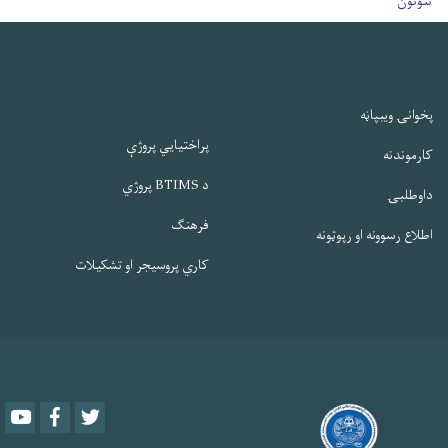
ننوتون
پخوانۍ ویبپاڼه
پراختیایي پروژې
کارموندنه
د BTIMS پروژي
داوطلبۍ
فرهنګ
اطلاع رسوونه او رپوټونه
کاري پروسیجر او تشکیلات
Youtube
Facebook
Twitter