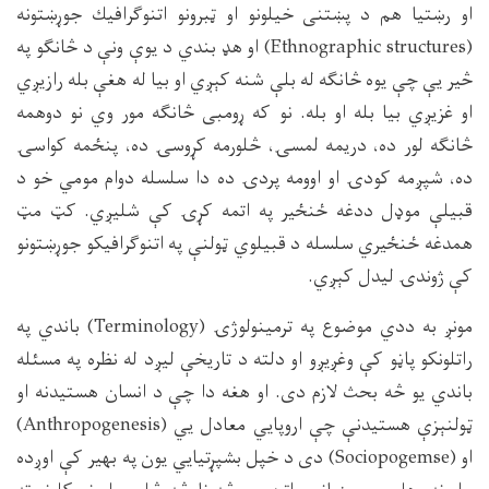
او رښتيا هم د پښتنى خيلونو او ټبرونو اتنوګرافيك جوړښتونه
(
Ethnographic structures
) او هډ بندي د يوې ونې د څانګو په
څير يې چې يوه څانګه له بلې شنه كېږي او بيا له هغې بله رازيږي
او غزيږي بيا بله او بله. نو كه ړومبى څانګه مور وي نو دوهمه
څانګه لور ده، دريمه لمسۍ، څلورمه كړوسۍ ده، پنځمه كواسۍ
ده، شپږمه كودۍ او اوومه پردۍ ده دا سلسله دوام مومي خو د
قبيلې موډل ددغه ځنځير په اتمه كړۍ كې شليږي. كټ مټ
همدغه ځنځيري سلسله د قبيلوي ټولنې په اتنوګرافيكو جوړښتونو
كې ژوندۍ ليدل كېږي.
مونږ به ددي موضوع په ترمينولوژۍ (
Terminology
) باندي په
راتلونكو پاڼو كې وغږيږو او دلته د تاريخې ليږد له نظره په مسئله
باندي يو څه بحث لازم دى. او هغه دا چې د انسان هستيدنه او
ټولنېزې هستيدنې چې اروپايي معادل يي (
Anthropogenesis
)
او (
Sociopogemse
) دى د خپل بشپړتيايي يون په بهير كې اوږده