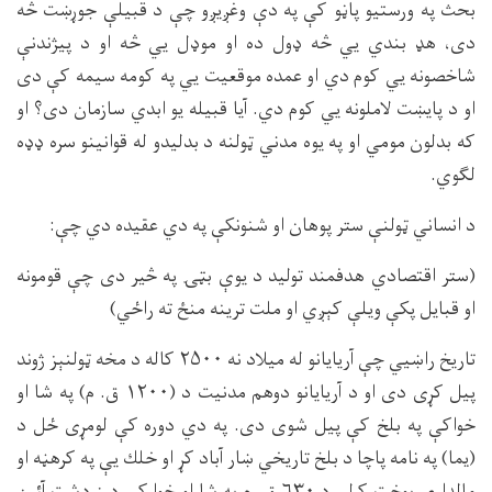
بحث په ورستيو پاڼو كې په دې وغږيږو چې د قبيلې جوړښت څه
دى، هډ بندي يي څه ډول ده او موډل يي څه او د پيژندنې
شاخصونه يي كوم دي او عمده موقعيت يي په كومه سيمه كې دى
او د پايښت لاملونه يي كوم دي. آيا قبيله يو ابدي سازمان دى؟ او
كه بدلون مومي او په يوه مدني ټولنه د بدليدو له قوانينو سره ډډه
لګوي.
د انساني ټولنې ستر پوهان او شنونكې په دي عقيده دي چې:
(ستر اقتصادي هدفمند توليد د يوې بټۍ په څير دى چې قومونه
او قبايل پكې ويلې كېږي او ملت ترينه منځ ته راځي)
تاريخ راښيي چې آريايانو له ميلاد نه ۲۵۰۰ كاله د مخه ټولنېز ژوند
پيل كړى دى او د آريايانو دوهم مدنيت د (۱۲۰۰ ق. م) په شا او
خواكې په بلخ كې پيل شوى دى. په دي دوره كې لومړى ځل د
(يما) په نامه پاچا د بلخ تاريخي ښار آباد كړ او خلك يې په كرهڼه او
مالدارى بوخت كړل. د ۶۳۰ ق. م په شا او خوا كې د زردشت آئين