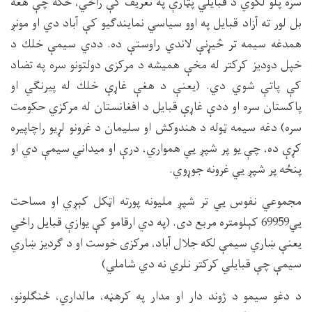
سره پلو لګوي د قبايلي پټارې په تعريف كې راځي، ځكه چې هغه
بل لور ته آزاد قبايل په اوو سياسي نمايندګيو كې آباد دي او مونږ
همدغه سيمه تر څيړنې لاندي راوستې ده. ددي سيمې خلك د
خپل دوديز كركتر له مخې هميشه د مركزى دولتونو سره په تضاد
كې پاتې شوي دي. (يعنې د هغې غاړې خلك له پيرنګي او
پاكستان سره او ددې غاړې قبايل د افغانستان له مركزي حكومت
سره) دغه سيمه ټوله د هندوكش او سليمان د غرونو لړيو راچاپيره
كړې ده، چې يو پر شپږ يي همواري، درې او ميداني سيمې دي او
پنځه پر شپږ يي غرونه جوړوي.
مجموعي نفوس يي تر شپږ مليونه پورته اټكل كېږي او مساحت
يي69959 كېلومتره مربع دى. (په دي ارقامو كې يوازې قبايل راځي
يعنې ښاري سيمې لكه جلال آباد، مركزى خوست او د ګرديز ښاري
سيمې چې قبايلي كركتر نلري نه دي شاملي)
د دغو سيمو د ژوند دار او مدار په كرهڼه، مالداري، ځنګلونو،