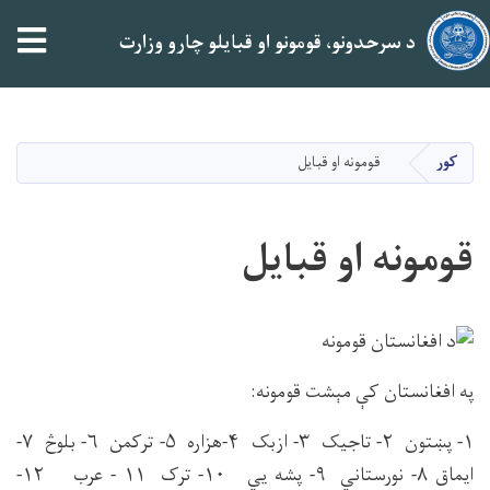
د سرحدونو، قومونو او قبایلو چارو وزارت
اصلي
منځپانګه
دانګل
کور
قومونه او قبایل
قومونه او قبایل
په افغانستان کې مېشت قومونه:
۱- پښتون ۲- تاجیک ۳- ازبک ۴-هزاره ۵- ترکمن ۶- بلوڅ ۷-
ایماق ۸- نورستاني ۹- پشه یي ۱۰- ترک ۱۱ - عرب ۱۲-