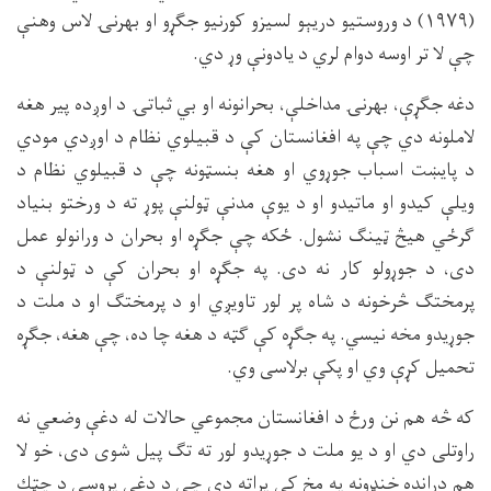
(۱۹۷۹) د وروستيو دريېو لسيزو كورنيو جګړو او بهرنۍ لاس وهنې
چې لا تر اوسه دوام لري د يادونې وړ دي.
دغه جګړې، بهرنۍ مداخلې، بحرانونه او بي ثباتۍ د اوږده پير هغه
لاملونه دي چې په افغانستان كې د قبيلوي نظام د اوږدي مودي
د پايښت اسباب جوړوي او هغه بنسټونه چې د قبيلوي نظام د
ويلې كيدو او ماتيدو او د يوې مدنې ټولنې پوړ ته د ورختو بنياد
ګرځي هيڅ ټينګ نشول. ځكه چې جګړه او بحران د ورانولو عمل
دى، د جوړولو كار نه دى. په جګړه او بحران كې د ټولنې د
پرمختګ څرخونه د شاه پر لور تاويږي او د پرمختګ او د ملت د
جوړيدو مخه نيسي. په جګړه كې ګټه د هغه چا ده، چې هغه، جګړه
تحميل كړې وي او پكې برلاسى وي.
كه څه هم نن ورځ د افغانستان مجموعي حالات له دغې وضعي نه
راوتلى دي او د يو ملت د جوړيدو لور ته تګ پيل شوى دى، خو لا
هم درانده خنډونه په مخ كې پراته دي چې د دغې پروسې د چټك