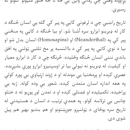
پړاوونه وهلي چې زماني واټن يي څه نا څه څلور مليونو كلونو ته
رسيږي.
تاريخ راښيي چې د لرغوني كاڼي په پير كې ګله يي انسان څنګه د
كار له ډبرينو ابزارو سره آشنا شو، او بيا څنګه د كاڼي په منځني
پير كې په (
Neanderthal
) او (
Homosapins
) انسان بدل شو او
بيا د نوي كاڼي په پير كې د باالنسبه پر مخ تلليي ټولنې په افق
باندې نننى انسان څنګه وځليده. څرنګه چې د كار د ابزارو معيار
او كېفيت له ډبرينو نه نيولي بيا تر اوسپنيزو ابزارو پورې بشپړيده،
عصري كېده او پرمختيا يي موندله او د ژوند اړتياوې يي پوره كولې
په هغه اندازه انسان متمدن كېده، شعور يي وده كوله، ژبه يي
پراخيده، تكميليده او غښتلى كېده او د تمدن لوړ پوړيو ته د ختلو
چانس يي ترلاسه كولو، په همدې ترتيب د انسان د هستيدنې له
تاريخ سره يوځاى د ټولنېزو جوړښتونو او هډ بنديو بهير هم پيل
شوى دى.