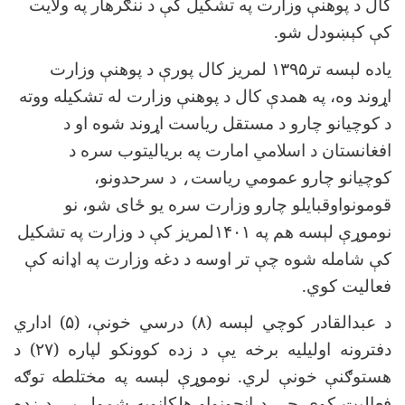
کال د پوهنې وزارت په تشکیل کې د ننګرهار په ولایت
کې کېښودل شو.
یاده لېسه تر
۱۳۹۵
لمریز کال پورې د پوهنې وزارت
اړوند وه، په همدې کال د پوهنې وزارت له تشکیله ووته
د کوچیانو چارو د مستقل ریاست اړوند شوه او د
افغانستان د اسلامي امارت په بریالیتوب سره د
کوچیانو چارو عمومي ریاست
،
د سرحدونو،
قومونواوقبایلو چارو وزارت سره یو ځای شو، نو
نوموړې لېسه هم په
۱۴۰۱
لمریز کې د وزارت په تشکیل
کې شامله شوه چې تر اوسه د دغه وزارت په اډانه کې
فعالیت کوي.
د عبدالقادر کوچي لېسه (
۸)
درسي خونې، (
۵)
اداري
دفترونه اولیلیه برخه یې د زده کوونکو لپاره (
۲۷)
د
هستوګنې خونې لري. نوموړې لېسه په مختلطه توګه
فعالیت کوي چې د انجونواو هلکانوپه شمول یې د زده