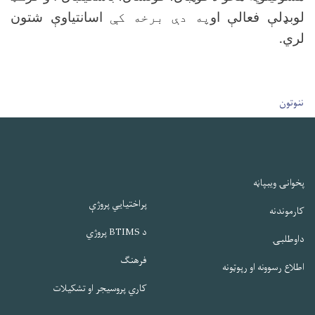
لوبډلې فعالې او
په دې برخه کې
اسانتیاوې شتون
لري.
User account men
ننوتون
پخوانۍ ویبپاڼه
پراختیایي پروژې
کارموندنه
د BTIMS پروژي
داوطلبۍ
فرهنګ
اطلاع رسوونه او رپوټونه
کاري پروسیجر او تشکیلات