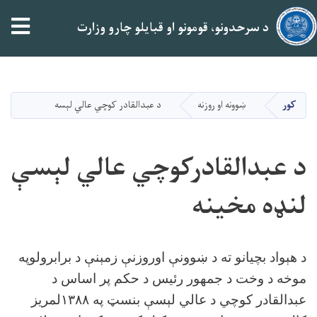
tion
د سرحدونو، قومونو او قبایلو چارو وزارت
اصلي
منځپانګه
دانګل
کور
ښوونه او روزنه
د عبدالقادر کوچي عالي لېسه
د عبدالقادرکوچي عالي لېسې
لنډه مخینه
د هېواد بچیانو ته د ښوونې اوروزنې زمېنې د برابرولوپه
موخه د وخت د جمهور رئیس د حکم پر اساس د
عبدالقادر کوچي د عالي لېسې بنسټ په
۱۳۸۸
لمریز