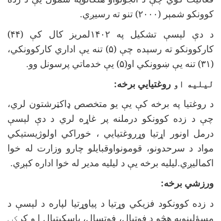
کوونکو شمېر (
۲۰۰۰)
تنو ته رسیږي
.
د دې لېسې تشکیل په
۱۴۰۲
لمریز کال کې (
۴۴)
کارکوونکو ته رسېده چې (
۵)
تنه یې اداري کارکوونکي،
(
۳۱)
تنه یې ښوونکي او(
۵)
یې خدماتي پرسونل وو.
لیلیه او
روغتیایي برخه
:
د روغتیا په برخه کې یې یو متخصص ډاکټرشتون لري،
چې د زده کوونکو درملنه پر غاړه لري د دې لېسې
درمل اونور اړتیا وړروغتیایي ، خوراکي اولوژیستیکي
مواد د سرحدونو، قومونواوقبایلو چارو وزارت له خوا
اکمالیږي.لیلیه برخه یې د لیلیه مدیر له خوا اداره کېږي
.
ورزشي برخه
:
د زده کوونکود فزیکي وړتیا د پیاوړتیا لپاره د لېسې د
مسؤلینوپه هڅو د فوټبال، فوتسال، باسکیتبال ا و کر
کټ