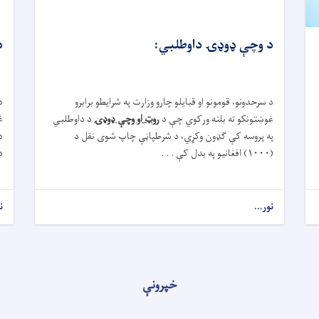
د وچې ډوډۍ داوطلبي:
د
د سرحدونو، قومونو او قبایلو چارو وزارت په شرایطو برابرو
د
غوښتونکو ته بلنه ورکوي چې د
روټ او وچې ډوډۍ
د داوطلبي
غ
په پروسه کې ګډون وکړي، د شرطپاڼې چاپ شوی نقل د
د
(۱۰۰۰) افغانیو په بدل کې . . .
د
نور...
ن
خپرونې