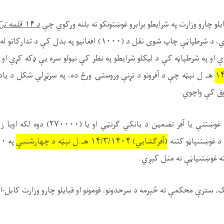
ایلو چارو وزارت په شرایطو برابرو غوښتونکو ته بلنه ورکوي چې
د ۱۴ قلمه ترکاري او میوو
په پروسه کې ګډون وکړي، د شرطپاڼې چاپ شوی نقل د (۱۰۰۰) افغانیو پ
ارې او په شرطپاڼه کې د لیکلو شرایطو په نظر کې نیولو سره یې ډکه کړي او 
هـ ل نېټه چې د آفرونو د تړنې وروستۍ ورځ ده، په سرټړلي شکل د یاد و
وق کې واچوي.
د یادونې وړ ده، چې د غوښتنې یا آفر تضمین د با
 غوښتنپاڼو کتنه
(آفرګشایي) ۱۴/۳/۱۴۰۴ هـ.ل نېټه د چهارشنبې
خته غوښتنپاڼې نه منل کېږي.
، سترې محکمې ته څېرمه د سرحدونو، قومونو او قبایلو چارو وزارت کابل-ا