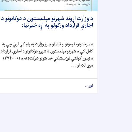
د وزارت اړوند شهرنو مېلمستون د دوکانونو د
اجارې قرارداد ورکولو په اړه خبرتیا:
د سرحدونو، قومونو او قبایلو چارو وزارت په پام کې لري چې په
کابل کې د شهرنو مېلمستون د شپږو دوکانونو د اجارې قرارداد
د (پیور کوالټي لوژیستیکي خدمتونو شرکت) ته د (۳۷۴۰۰۰)
درې لکه او
. . .
نور...