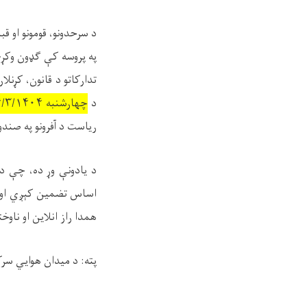
د سرحدونو، قومونو او قب
تدارکاتو د قانون، کړنل
د
چهارشنبه ۱۴/۳/۱۴۰۴
ریاست د آفرونو په صند
اساس تضمین کېږي او د
همدا راز انلاین او ناو
پته: د میدان هوایي سرک