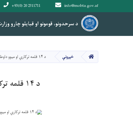
+93(0) 20 2311711
info@mobta.gov.af
Main navigation
د سرحدونو، قومونو او قبایلو چارو وزار
د سرحدونو، قومونو او قبایلو چارو وزار
کور
خپرونې
د ۱۴ قلمه ترکاري او میوو داوطلبي:
د ۱۴ قلمه ترکاري او میوو داوطلبي: