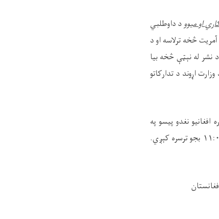
د داوطلبي
ه بدل کې د تدارکاتو له آمریت څخه ترلاسه او د
د نشر له نېټې څخه بیا
زارت اړوند د تدارکاتو
نکي ګرنټي او یا (۲۷۰۰۰۰) دوه لکه اویا زره افغانیو نغدو پیسو په
په ۱۱:۰۰ بجو ترسره کېږي.
فغانستان