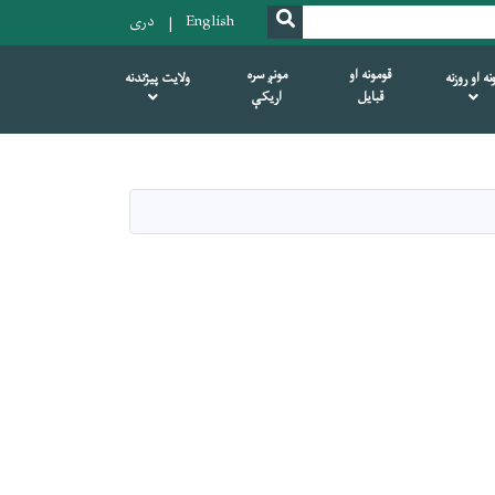
SEARCH
English
دری
قومونه او
مونږ سره
ه او روزنه
ولایت پیژندنه
قبایل
اریکې