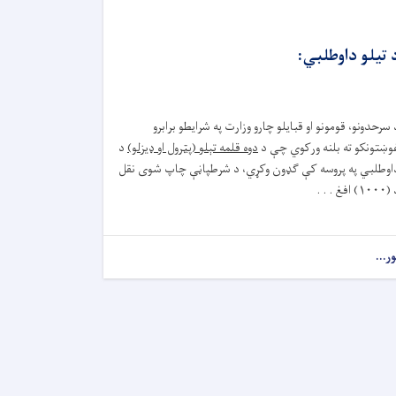
 تیلو داوطلبي:
 سرحدونو، قومونو او قبایلو چارو وزارت په شرایطو برابرو
وښتونکو ته بلنه ورکوي چې د
دوه قلمه تېلو (پټرول او ډیزلو)
د
اوطلبي په پروسه کې ګډون وکړي، د شرطپاڼې چاپ شوی نقل
 (
۱۰۰۰)
افغ . . .
ور...