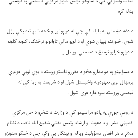
تګاب ولسوالي کې د شاوخوا نولس کلونو مرګوني دښمني په دوستي
بدله کړه
د دغه دښمني په پايله کې چې له دواړو لوريو څخه شپږ تنه پکې وژل
شوی، څلورتنه ټپيان شوي او د لويو مالي تاوانونو ترڅنګ، کلونه کلونه
د دواړو خواوو ترمنځ د دښمني اور بل و
د مسؤلينو په دوامدارو هڅو د مقررو ناستو ورسته د يوې لويې غونډې
پرمهال تري تعهودونه واخېستل شول او د شريعت په رڼا کې له
فيصلې وروسته سره غاړه غړۍ شول.
د روغې جوړې په يادو مراسيمو کې د وزارت د شخړو د حل مرکزي
کمېټې مشر او د دعوت او ارشاد رئيس مفتي شفيع الله ثاقب د نظام
ملاتړ د هر افغان مسؤوليت وباله او ټينګار يې وکړ، چې د خلکو ستونزو