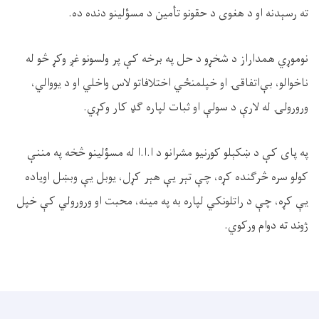
ته رسېدنه او د هغوی د حقونو تأمين د مسؤلينو دنده ده.
نوموړي همداراز د شخړو د حل په برخه کې پر ولسونو غږ وکړ څو له
ناخوالو، بې‌اتفاقۍ او خپلمنځي اختلافاتو لاس واخلي او د يووالي،
ورورولۍ له لارې د سولې او ثبات لپاره ګډ کار وکړي.
په پای کې د ښکېلو کورنيو مشرانو د ا.ا.ا له مسؤلينو څخه په مننې
کولو سره څرګنده کړه، چې تېر يې هېر کړل، يوبل يې وبښل اوياده
يې کړه، چې د راتلونکي لپاره به په مينه، محبت او ورورولي کې خپل
ژوند ته دوام ورکوي.