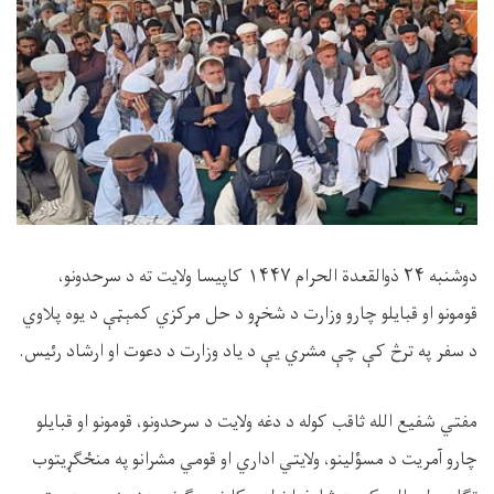
دوشنبه ۲۴ ذوالقعدة الحرام ۱۴۴۷ کاپيسا ولايت ته د سرحدونو،
قومونو او قبايلو چارو وزارت د شخړو د حل مرکزي کمېټې د يوه پلاوي
د سفر په ترڅ کې چې مشري يې د ياد وزارت د دعوت او ارشاد رئيس.
مفتي شفيع الله ثاقب کوله د دغه ولايت د سرحدونو، قومونو او قبايلو
چارو آمريت د مسؤلينو، ولايتي اداري او قومي مشرانو په منځګړيتوب