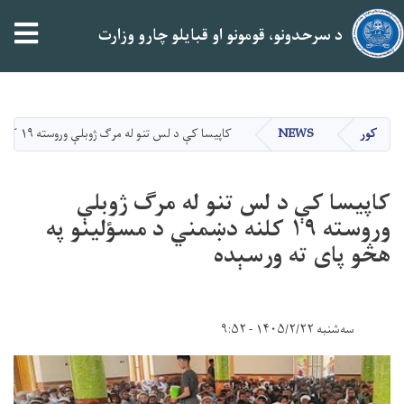
tion
د سرحدونو، قومونو او قبایلو چارو وزارت
اصلي
منځپانګه
دانګل
کور
NEWS
کاپيسا کې د لس تنو له مرګ ژوبلې وروسته ۱۹ کلنه دښمني د مسؤلينو په هڅو پای ته ورسېده
کاپيسا کې د لس تنو له مرګ ژوبلې
وروسته ۱۹ کلنه دښمني د مسؤلينو په
هڅو پای ته ورسېده
سه‌شنبه ۱۴۰۵/۲/۲۲ - ۹:۵۲