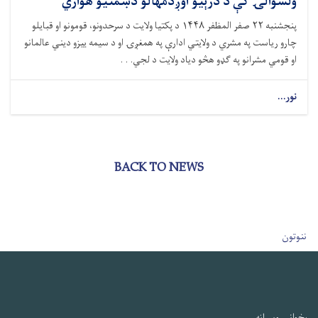
ولسوالۍ کې د درېیو اوږدمهالو دښمنیو هواري
پنجشنبه ۲۲ صفر المظفر ۱۴۴۸ د پکتیا ولایت د سرحدونو، قومونو او قبایلو
چارو ریاست په مشري د ولايتي ادارې په همغږۍ او د سیمه ييزو ديني عالمانو
او قومي مشرانو په ګډو هڅو دياد ولايت د لجي. . .
نور...
BACK TO NEWS
User account men
ننوتون
پخوانۍ ویبپاڼه