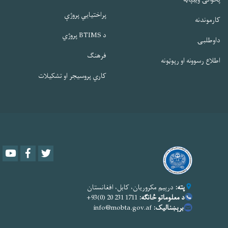
پراختیایي پروژې
کارموندنه
د BTIMS پروژي
داوطلبۍ
فرهنګ
اطلاع رسوونه او رپوټونه
کاري پروسیجر او تشکیلات
Youtube
Facebook
Twitter
پته:
درېیم مکروریان، کابل، افغانستان
د معلوماتو څانګه:
1711 231 20 (0)93+
برېښنالیک:
info@mobta.gov.af