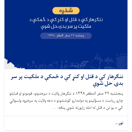
ننګرهار کې د قتل او کنړ کې د ځمکې د ملکيت پر سر
بدۍ حل شوې
پنجشنبه ۲۲ صفر المظفر ۱۴۴۸ د ننګرهار ولايت د سرحدونو، قومونو او قبايلو
چارو رياست د مسؤلينو په دوامدارو کوششونو د دغه ولايت په سرخرود ولسوالي
کې د يو تن د قتل له امله راپورته شوې پنځه. . .
نور...