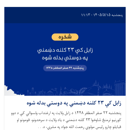
پنجشنبه ۱۴۰۵/۵/۱۵ - ۱۱:۱۳
زابل کې ۲۳ کلنه دښمني په دوستي بدله شوه
پنجشنبه ۲۲ صفر المظفر ۱۴۴۸ د زابل ولایت په ارغنداب ولسوالي کې د دوو
کورنیو ترمنځ شاوخوا ۲۳ کلنه دښمني د ياد ولایت د سرحدونو، قومونو او
قبایلو چارو رئیس مولوي رحمت الله جواد په مشري، د. . .