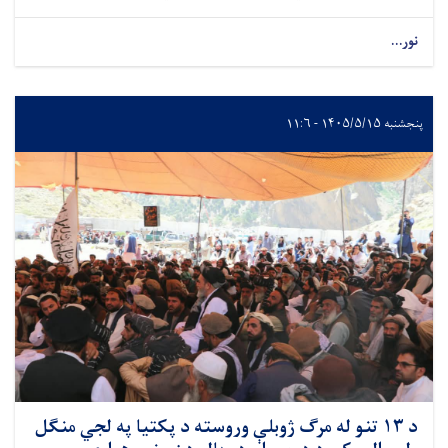
نور...
پنجشنبه ۱۴۰۵/۵/۱۵ - ۱۱:۶
د ۱۳ تنو له مرګ ژوبلې وروسته د پکتیا په لجي منګل