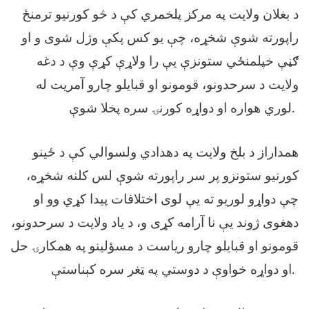
د بغلان ولايت په مرکز پلخمري کې د څو کورنيو ترمنځ
راپورته شوې شخړه، چې يو کس پکې وژل شوی و او
ګڼې خپلمنځي ستونزې يې را ولاړې کړې وې د دغه
ولايت د سرحدونو، قومونو او قبايلو چارو آمريت له
لوري هواره او دواړه کورنۍ سره پخلا شوې.
همداراز د بلخ ولايت په دهدادي ولسوالي کې د ځينو
کورنيو ستونزو پر سر راپورته شوې لس کلنه شخړه،
چې دواړو لوريو ته يې لوی اختلافات پيدا کړي وو او
دهغوی ژوند يې نا آرامه کړی و، د ياد ولايت د سرحدونو،
قومونو او قبايلو چارو رياست د مسؤلينو په همکارۍ حل
او دواړه خواوې د دوستي په ټغر سره کېناستې.