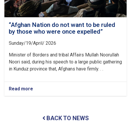
Struggles”
“Afghan Nation do not want to be ruled
by those who were once expelled”
Sunday/19/April/ 2026
Minister of Borders and tribal Affairs Mullah Noorullah
Noori said, during his speech to a large public gathering
in Kunduz province that, Afghans have firmly. . .
Read more
about
“Afghan
Nation
do
not
BACK TO NEWS
want
to
be