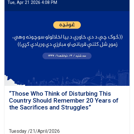
of
Tue, Apr 21 2026 4:08 PM
Afghanistan
will
not
be
deceived
again,
because
this
nation
has
now
become
alert
and
awake
“Those Who Think of Disturbing This
against
Country Should Remember 20 Years of
all
the Sacrifices and Struggles”
kinds
of
conspiracies
and
Tuesday /21/April/2026
tricks