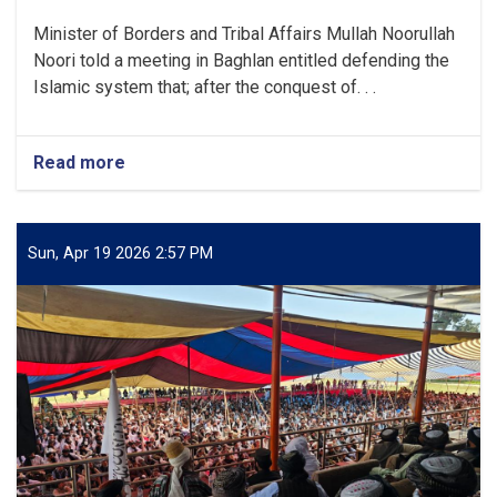
of
Minister of Borders and Tribal Affairs Mullah Noorullah
the
Noori told a meeting in Baghlan entitled defending the
enemy”
Islamic system that; after the conquest of. . .
Read more
about
“Those
Who
Think
of
Sun, Apr 19 2026 2:57 PM
Disturbing
This
Country
Should
Remember
20
Years
of
the
Sacrifices
and