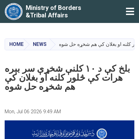
Ministry of Borders
Tog
&Tribal Affairs
Skip
to
main
HOME
NEWS
content
بلخ کې د ۱۰ کلنې شخړې سر بېره
هرات کې څلور کلنه او بغلان کې
هم شخړه حل شوه
Mon, Jul 06 2026 9:49 AM