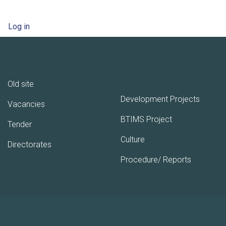
ruled
by
User account menu
Log in
those
who
were
once
expelled”
Old site
Development Projects
Vacancies
BTIMS Project
Tender
Culture
Directorates
Procedure/ Reports