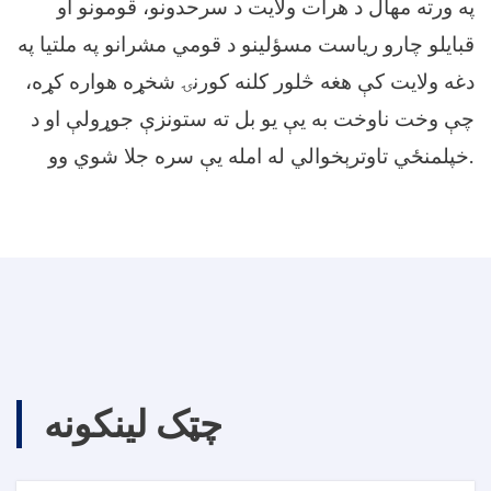
په ورته مهال د هرات ولايت د سرحدونو، قومونو او
قبايلو چارو رياست مسؤلينو د قومي مشرانو په ملتيا په
دغه ولايت کې هغه څلور کلنه کورنۍ شخړه هواره کړه،
چې وخت ناوخت به يې يو بل ته ستونزې جوړولې او د
خپلمنځي تاوترېخوالي له امله يې سره جلا شوي وو.
چټک لینکونه